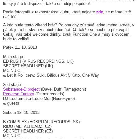
lístky ještě k dispozici, takže si raději pospěšte!
Podle fotografií z rekonstrukce klubu, které najdete
zde
, se máme jistě
nač těšit.
A kdo bude tento víkend hrát? Po oba dny zůstává jedno jméno ukryté, v
pátek je to britský a v sobotu domácí DJ, takže se nechme překvapit!
Čekají vás také welcome drinky, zvuk Function One a mísy s ovocem,
bude to veliké!
Pátek 11. 10. 2013
Main stage:
ED RUSH (VIRUS RECORDINGS, UK)
SECRET HEADLINER (UK)
MC NU C
& Let It Roll crew: Suki, Bifidus Aktif, Kato, One Way
2nd stage:
Substance-D project
(Dave, Duff, Tamagotchi)
Perverse Factory
(Dirtrax records)
DJ Eddrum aka Eddie Mur (Neurokyme)
& guests
Sobota 12. 10. 2013
B-COMPLEX (HOSPITAL RECORDS, SK)
RIDO (METALHEADZ, CZ)
SECRET HEADLINER (CZ)
MC NU C