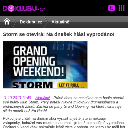
Tiscali
Menu
Doklubu.cz
Aktuálně
Storm se otevírá! Na dnešek hlásí vyprodáno!
11.10.2013 11:49 -
Aktuálně
- Právě dnes za necelých osm hodin otevírá
své brány klub Storm, který potěší hlavně milovníky drumandbassu a
přidružených žánrů. Začíná se party Grand Opening, na které nezahraje
nikdo menší než Ed Rush!
Pokud jste chtěli na dnešní akci vyrazit a ještě jste si nekoupili
vstupenky, bohužel vás musíme zklamat - je totiž beznadějně vyprodáno.
Otvírací víkend však pokračuje ještě zítra v sobotu, na kterou by měli být